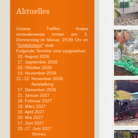
Aktuelles
Unsere Treffen finden
normalerweise immer am 3.
Donnerstag im Monat, 19:00 Uhr im
"
Schlößchen
!
" statt.
Folgende Termine sind vorgesehen:
20. August 2026
17. September 2026
15. Oktober 2026
19. November 2026
21.-22. November 2026
Ausstellung
17. Dezember 2026
21. Januar 2027
18. Februar 2027
18. März 2027
15. April 2027
20. Mai 2027
17. Juni 2027
25.-27. Juni 2027
Kirmes